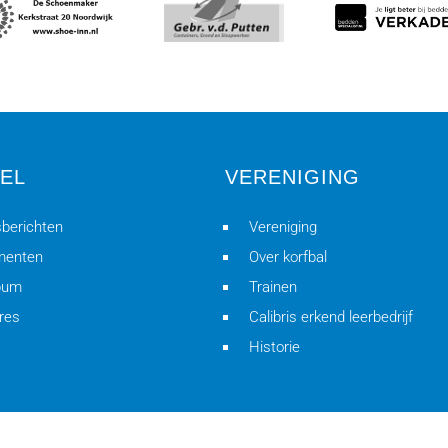
EL
VERENIGING
berichten
Vereniging
menten
Over korfbal
bum
Trainen
res
Calibris erkend leerbedrijf
Historie